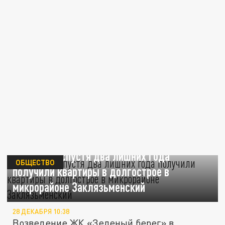
Дольщики спустя два лишних года
ОБЩЕСТВО
получили квартиры в долгострое в
микрорайоне Заклязьменский
28 ДЕКАБРЯ 10:38
Возведение ЖК «Зеленый берег» в