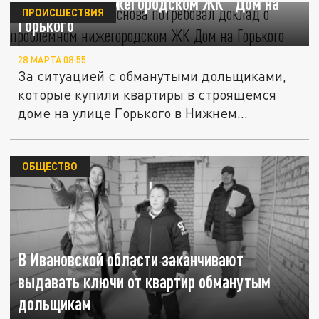
проблемном нижегородском ЖК "Дом на
ПРОИСШЕСТВИЯ
Горького"
28 МАРТА 08:55
За ситуацией с обманутыми дольщиками,
которые купили квартиры в строящемся
доме на улице Горького в Нижнем...
ОБЩЕСТВО
В Ивановской области заканчивают
выдавать ключи от квартир обманутым
дольщикам