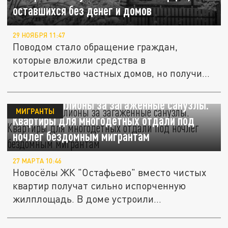
оставшихся без денег и домов
29 НОЯБРЯ 11:47
Поводом стало обращение граждан,
которые вложили средства в
строительство частных домов, но получили
лишь...
Платят миллионы за загаженные санузлы.
МИГРАНТЫ
Квартиры для многодетных отдали под
ночлег бездомным мигрантам
27 МАРТА 10:46
Новосёлы ЖК "Остафьево" вместо чистых
квартир получат сильно испорченную
жилплощадь. В доме устроили...
Глава СК России снова потребовал доклад о