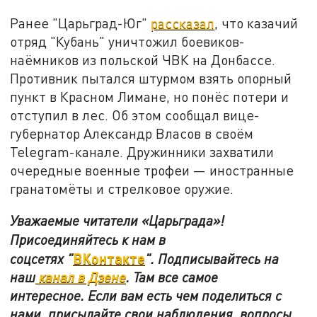
Ранее "Царьград-Юг"
рассказал
, что казачий
отряд "Кубань" уничтожил боевиков-
наёмников из польской ЧВК на Донбассе.
Противник пытался штурмом взять опорный
пункт в Красном Лимане, но понёс потери и
отступил в лес. Об этом сообщал вице-
губернатор Александр Власов в своём
Telegram-канале. Дружинники захватили
очередные военные трофеи — иностранные
гранатомёты и стрелковое оружие.
Уважаемые читатели «Царьграда»!
Присоединяйтесь к нам в
ВКонтакте
соцсетях
"
"
.
Подписывайтесь на
наш
канал в Дзене
. Там все самое
интересное. Если вам есть чем поделиться с
нами, присылайте свои наблюдения, вопросы,