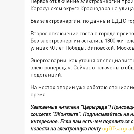
Первое отключение электроэнергии произ
Карасунском округе Краснодара на улица
Без электроэнергии, по данным ЕДДС гор
Второе отключение света в городе произо
Без электроэнергии остались 1800 жителе
улицах 40 лет Победы, Зиповской, Москов
Энергоаварии, как уточняют специалист
электропередач. Сейчас отключены в об
подстанций.
На местах аварий уже работаю специали
время.
Уважаемые читатели "Царьграда"!
Присоеди
соцсетях
"ВКонтакте"
.
Подписывайтесь на 
интересное. Если вам есть чем поделиться 
новости на электронную почту
ug@Tsargrad