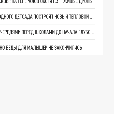
ОСКВЫ: НА ГЕНЕРАЛОВ ОХОТЯТСЯ "ЖИВЫЕ ДРОНЫ"
В КРАСНОДАРЕ ДЛЯ ШЕСТИ МНОГОЭТАЖЕК И ОДНОГО ДЕТСАДА ПОСТРОЯТ НОВЫЙ ТЕПЛОВОЙ ПУНКТ
МЭР КРАСНОДАРА ПОРУЧИЛ РАЗОБРАТЬСЯ С ОЧЕРЕДЯМИ ПЕРЕД ШКОЛАМИ ДО НАЧАЛА ГЛУБОКОЙ ОСЕНИ
. НО БЕДЫ ДЛЯ МАЛЫШЕЙ НЕ ЗАКОНЧИЛИСЬ