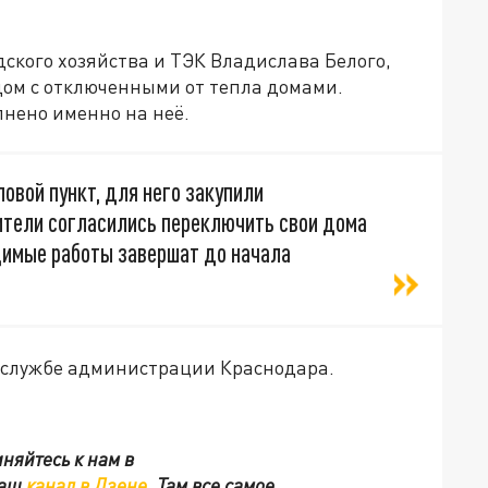
ского хозяйства и ТЭК Владислава Белого,
ом с отключенными от тепла домами.
нено именно на неё.
овой пункт, для него закупили
тели согласились переключить свои дома
димые работы завершат до начала
с-службе администрации Краснодара.
няйтесь к нам в
наш
канал в Дзене
. Там все самое