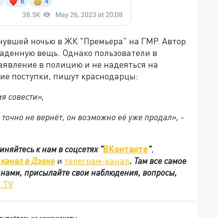
нувшей ночью в ЖК "Премьера" на ГМР. Автор
раденную вещь. Однако пользователи в
аявление в полицию и не надеяться на
такие поступки, пишут краснодарцы:
я совести»,
 точно не вернёт, он возможно её уже продал»,
-
иняйтесь к нам в соцсетях
"
ВКонтакте
"
,
канал в Дзене
и
телеграм-канал
. Там все самое
с нами, присылайте свои наблюдения, вопросы,
.TV
сывайтесь на наши каналы