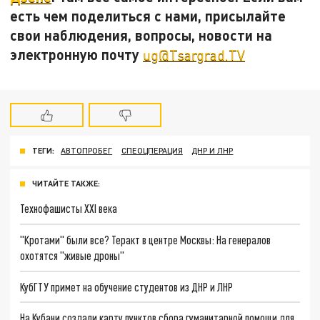
есть чем поделиться с нами, присылайте
свои наблюдения, вопросы, новости на
электронную почту
ug@Tsargrad.TV
ТЕГИ:
АВТОПРОБЕГ
СПЕОЦПЕРАЦИЯ
ДНР И ЛНР
ЧИТАЙТЕ ТАКЖЕ:
Технофашисты XXI века
"Кротами" были все? Теракт в центре Москвы: На генералов
охотятся "живые дроны"
КубГТУ примет на обучение студентов из ДНР и ЛНР
На Кубани создали карту пунктов сбора гуманитарной помощи для