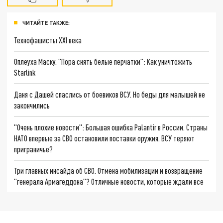
ЧИТАЙТЕ ТАКЖЕ:
Технофашисты XXI века
Оплеуха Маску. "Пора снять белые перчатки": Как уничтожить
Starlink
Даня с Дашей спаслись от боевиков ВСУ. Но беды для малышей не
закончились
"Очень плохие новости": Большая ошибка Palantir в России. Страны
НАТО впервые за СВО остановили поставки оружия. ВСУ теряют
приграничье?
Три главных инсайда об СВО. Отмена мобилизации и возвращение
"генерала Армагеддона"? Отличные новости, которые ждали все