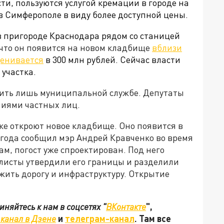
сти, пользуются услугой кремации в городе на
в Симферополе в виду более доступной цены.
в пригороде Краснодара рядом со станицей
что он появится на новом кладбище
вблизи
енивается
в
300 млн рублей. Сейчас власти
участка.
ить лишь муниципальной службе. Депутаты
чиями частных лиц.
е откроют новое кладбище. Оно появится в
3 года сообщил мэр Андрей Кравченко во время
ам, погост уже спроектирован. Под него
алисты утвердили его границы и разделили
жить дорогу и инфраструктуру. Открытие
няйтесь к нам в соцсетях "
ВКонтакте
",
канал в Дзене
и
телеграм-канал
. Там все