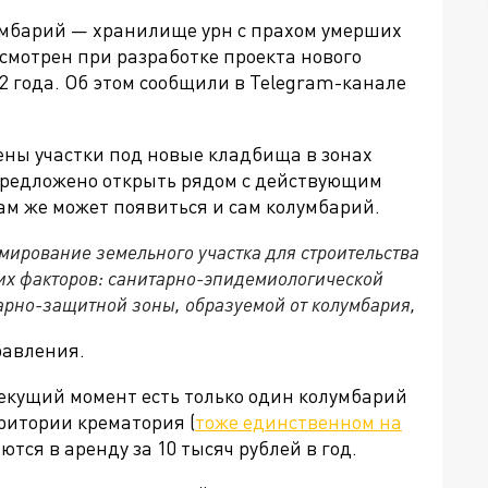
умбарий — хранилище урн с прахом умерших
смотрен при разработке проекта нового
2 года. Об этом сообщили в Telegram-канале
ены участки под новые кладбища в зонах
предложено открыть рядом с действующим
ам же может появиться и сам колумбарий.
рмирование земельного участка для строительства
их факторов: санитарно-эпидемиологической
тарно-защитной зоны, образуемой от колумбария,
равления.
текущий момент есть только один колумбарий
рритории крематория
(
тоже единственном на
аются в аренду за
10 тысяч рублей в год.