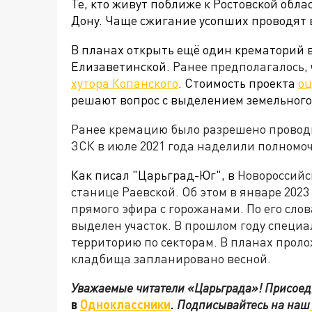
Те, кто живут поближе к Ростовской обла
Дону. Чаще сжигание усопших проводят 
В планах открыть ещё один крематорий 
Елизаветинской.
Ранее предполагалось, 
хутора Копанского
.
Стоимость проекта
оц
решают вопрос с выделением земельного 
Ранее кремацию было разрешено провод
ЗСК в июле 2021 года наделили полномо
Как писал "Царьград-Юг", в
Новороссийск
станице Раевской. Об этом в январе 202
прямого эфира с горожанами. По его слов
выделен участок. В прошлом году специ
территорию по секторам. В планах проло
кладбища запланировано весной.
Уважаемые читатели «Царьграда»! Присоеди
в
Одноклассники
.
Подписывайтесь на наш