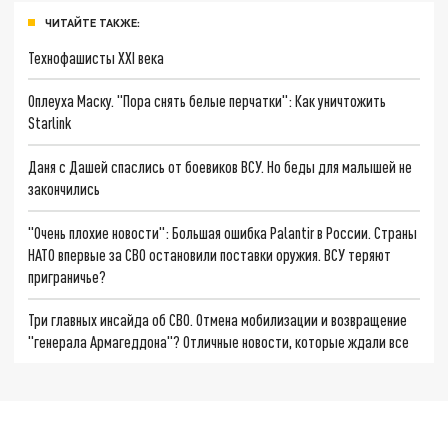
ЧИТАЙТЕ ТАКЖЕ:
Технофашисты XXI века
Оплеуха Маску. "Пора снять белые перчатки": Как уничтожить
Starlink
Даня с Дашей спаслись от боевиков ВСУ. Но беды для малышей не
закончились
"Очень плохие новости": Большая ошибка Palantir в России. Страны
НАТО впервые за СВО остановили поставки оружия. ВСУ теряют
приграничье?
Три главных инсайда об СВО. Отмена мобилизации и возвращение
"генерала Армагеддона"? Отличные новости, которые ждали все