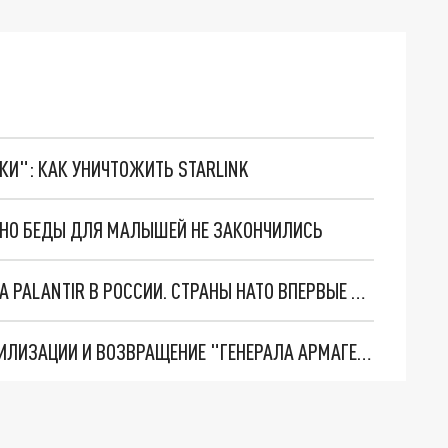
ТКИ": КАК УНИЧТОЖИТЬ STARLINK
. НО БЕДЫ ДЛЯ МАЛЫШЕЙ НЕ ЗАКОНЧИЛИСЬ
"ОЧЕНЬ ПЛОХИЕ НОВОСТИ": БОЛЬШАЯ ОШИБКА PALANTIR В РОССИИ. СТРАНЫ НАТО ВПЕРВЫЕ ЗА СВО ОСТАНОВИЛИ ПОСТАВКИ ОРУЖИЯ. ВСУ ТЕРЯЮТ ПРИГРАНИЧЬЕ?
ТРИ ГЛАВНЫХ ИНСАЙДА ОБ СВО. ОТМЕНА МОБИЛИЗАЦИИ И ВОЗВРАЩЕНИЕ "ГЕНЕРАЛА АРМАГЕДДОНА"? ОТЛИЧНЫЕ НОВОСТИ, КОТОРЫЕ ЖДАЛИ ВСЕ