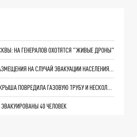
ОСКВЫ: НА ГЕНЕРАЛОВ ОХОТЯТСЯ "ЖИВЫЕ ДРОНЫ"
В ЕЙСКЕ РАЗВЕРНУЛИ ПУНКТЫ ВРЕМЕННОГО РАЗМЕЩЕНИЯ НА СЛУЧАЙ ЭВАКУАЦИИ НАСЕЛЕНИЯ ИЗ ЗОНЫ ПОТОПА
В КРАСНОДАРЕ СОРВАННАЯ С МНОГОЭТАЖКИ КРЫША ПОВРЕДИЛА ГАЗОВУЮ ТРУБУ И НЕСКОЛЬКО ЧАСТНЫХ ДОМОВ
 ЭВАКУИРОВАНЫ 40 ЧЕЛОВЕК