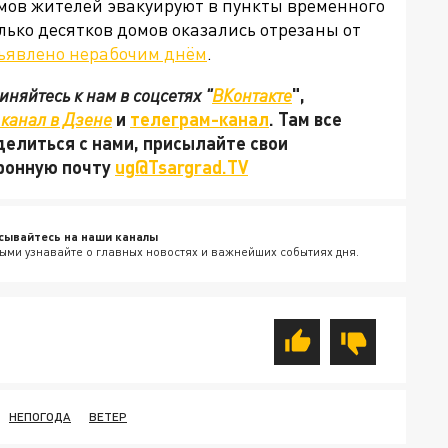
омов жителей эвакуируют в пункты временного
лько десятков домов оказались отрезаны от
ъявлено нерабочим днём
.
няйтесь к нам в соцсетях "
ВКонтакте
",
канал в Дзене
и
телеграм-канал
. Там все
делиться с нами, присылайте свои
тронную почту
ug@Tsargrad.TV
сывайтесь на наши каналы
ыми узнавайте о главных новостях и важнейших событиях дня.
НЕПОГОДА
ВЕТЕР