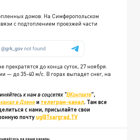
опленных домов. На Симферопольском
связи с подтоплением проезжей части
не прекратятся до конца суток,
27 ноября.
и — до 35-40 м/с. В горах выпадет снег, на
няйтесь к нам в соцсетях "
ВКонтакте
",
канал в Дзене
и
телеграм-канал
. Там все
делиться с нами, присылайте свои
тронную почту
ug@Tsargrad.TV
сывайтесь на наши каналы