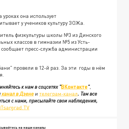
а уроках она использует
итывает у учеников культуру ЗОЖа.
читель физкультуры школы №3 из Динского
льных классов в гимназии №5 из Усть-
, сообщает пресс-служба администрации
бани" провели в 12-й раз. За эти годы в нём
я.
иняйтесь к нам в соцсетях
"
ВКонтакте
"
,
ш
канал в Дзене
и
телеграм-канал
. Там все
иться с нами, присылайте свои наблюдения,
Tsargrad.TV
сывайтесь на наши каналы