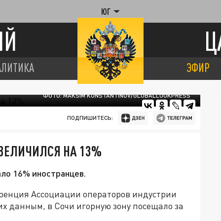
ЮГ
ИЙ
Ц
АЛИТИКА
ЭФИР
ФОТО: MAKSIM KONSTANTINOV/GLOBALLOOKPRESS
ПОДПИШИТЕСЬ:
УВЕЛИЧИЛСЯ НА 13%
ало 16% иностранцев.
еренция Ассоциации операторов индустрии
их данным, в Сочи игорную зону посещало за