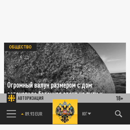
ОБЩЕСТВО
Огромный валун размером с дом
остановила бетонная стена на пути к
18+
АВТОРИЗАЦИЯ
Красной Поляне
85.64 BRENT
ЮГ
21 ЯНВАРЯ 13:06
В районе села Монастырь в Сочи