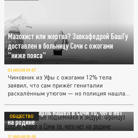
Мазохист или жертва? Завкафедрой БашГу
доставлен в больницу Сочи с ожогами
"ниже пояса"
03 ИЮЛЯ 09:57
Чиновник из Уфы с ожогами 12% тела
заявил, что сам прижёг гениталии
раскалённым утюгом — но полиция нашла...
Подогреваемые подъёмники и эндуро:
Француз Шарль нашел в Сочи то, чего нет
ОБЩЕСТВО
на родине
12 ИЮНЯ 05:00