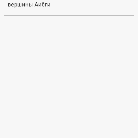
вершины Аибги