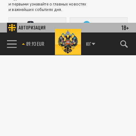
и первыми узнавайте о главных новостях
и важнейших событиях дня.
ДЗЕН
ТЕЛЕГРАМ
18+
АВТОРИЗАЦИЯ
89.93 EUR
ЮГ
85.64 BRENT
ПОДЕЛИТЬСЯ В СОЦСЕТЯХ:
Новости партнёров
Агрегатор новостей 24СМИ