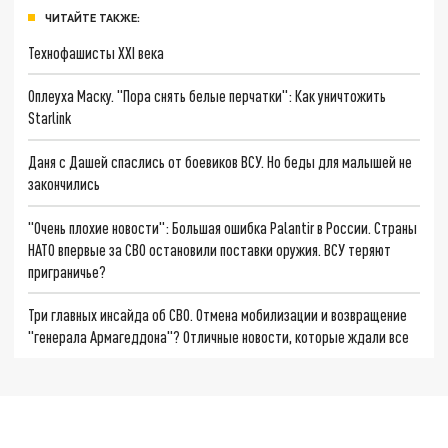
ЧИТАЙТЕ ТАКЖЕ:
Технофашисты XXI века
Оплеуха Маску. "Пора снять белые перчатки": Как уничтожить
Starlink
Даня с Дашей спаслись от боевиков ВСУ. Но беды для малышей не
закончились
"Очень плохие новости": Большая ошибка Palantir в России. Страны
НАТО впервые за СВО остановили поставки оружия. ВСУ теряют
приграничье?
Три главных инсайда об СВО. Отмена мобилизации и возвращение
"генерала Армагеддона"? Отличные новости, которые ждали все