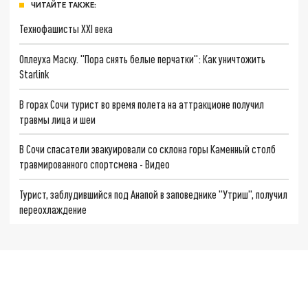
ЧИТАЙТЕ ТАКЖЕ:
Технофашисты XXI века
Оплеуха Маску. "Пора снять белые перчатки": Как уничтожить
Starlink
В горах Сочи турист во время полета на аттракционе получил
травмы лица и шеи
В Сочи спасатели эвакуировали со склона горы Каменный столб
травмированного спортсмена - Видео
Турист, заблудившийся под Анапой в заповеднике "Утриш", получил
переохлаждение