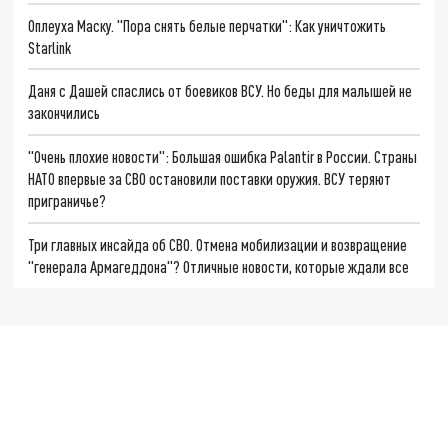
Оплеуха Маску. "Пора снять белые перчатки": Как уничтожить
Starlink
Даня с Дашей спаслись от боевиков ВСУ. Но беды для малышей не
закончились
"Очень плохие новости": Большая ошибка Palantir в России. Страны
НАТО впервые за СВО остановили поставки оружия. ВСУ теряют
приграничье?
Три главных инсайда об СВО. Отмена мобилизации и возвращение
"генерала Армагеддона"? Отличные новости, которые ждали все