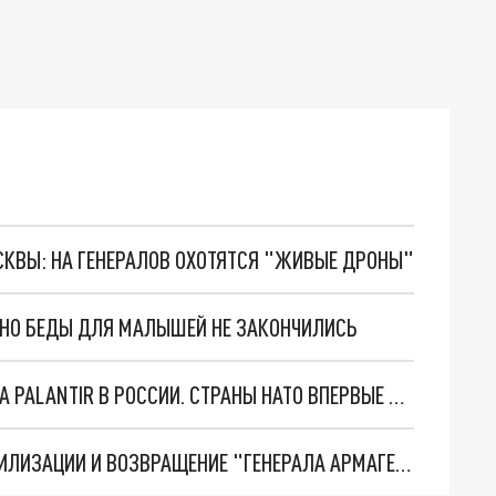
ОСКВЫ: НА ГЕНЕРАЛОВ ОХОТЯТСЯ "ЖИВЫЕ ДРОНЫ"
. НО БЕДЫ ДЛЯ МАЛЫШЕЙ НЕ ЗАКОНЧИЛИСЬ
"ОЧЕНЬ ПЛОХИЕ НОВОСТИ": БОЛЬШАЯ ОШИБКА PALANTIR В РОССИИ. СТРАНЫ НАТО ВПЕРВЫЕ ЗА СВО ОСТАНОВИЛИ ПОСТАВКИ ОРУЖИЯ. ВСУ ТЕРЯЮТ ПРИГРАНИЧЬЕ?
ТРИ ГЛАВНЫХ ИНСАЙДА ОБ СВО. ОТМЕНА МОБИЛИЗАЦИИ И ВОЗВРАЩЕНИЕ "ГЕНЕРАЛА АРМАГЕДДОНА"? ОТЛИЧНЫЕ НОВОСТИ, КОТОРЫЕ ЖДАЛИ ВСЕ