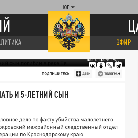
ЮГ
ИЙ
Ц
АЛИТИКА
ЭФИР
ФОТО: ЦАРЬГРАД
ПОДПИШИТЕСЬ:
АТЬ И 5-ЛЕТНИЙ СЫН
ловное дело по факту убийства малолетнего
покровский межрайонный следственный отдел
ерации по Краснодарскому краю.