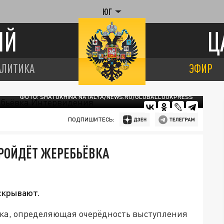
ЮГ
ИЙ
Ц
АЛИТИКА
ЭФИР
ФОТО: SHATOKHINA NATALYA/NEWS.RU/GLOBALLOOKPRESS
ПОДПИШИТЕСЬ:
ПРОЙДЁТ ЖЕРЕБЬЁВКА
скрывают.
ёвка, определяющая очерёдность выступления