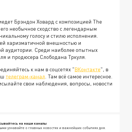
едет Брэндон Ховард с композицией The
 его необычное сходство с легендарным
икальному голосу и стилю исполнения.
воей харизматичной внешностью и
ой аудитории. Среди наиболее опытных
еля и продюсера Слободана Тркуля.
диняйтесь к нам в соцсетях "
ВКонтакте
", в
наш
телеграм-канал
. Там всё самое интересное.
рисылайте свои наблюдения, вопросы, новости
сывайтесь на наши каналы
ыми узнавайте о главных новостях и важнейших событиях дня.