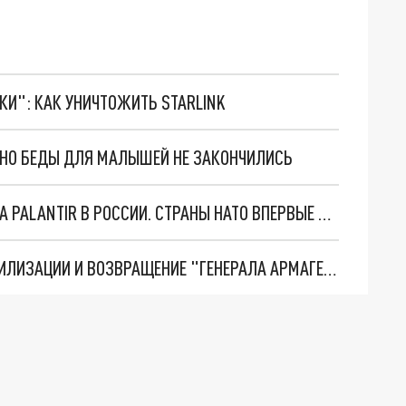
ТКИ": КАК УНИЧТОЖИТЬ STARLINK
. НО БЕДЫ ДЛЯ МАЛЫШЕЙ НЕ ЗАКОНЧИЛИСЬ
"ОЧЕНЬ ПЛОХИЕ НОВОСТИ": БОЛЬШАЯ ОШИБКА PALANTIR В РОССИИ. СТРАНЫ НАТО ВПЕРВЫЕ ЗА СВО ОСТАНОВИЛИ ПОСТАВКИ ОРУЖИЯ. ВСУ ТЕРЯЮТ ПРИГРАНИЧЬЕ?
ТРИ ГЛАВНЫХ ИНСАЙДА ОБ СВО. ОТМЕНА МОБИЛИЗАЦИИ И ВОЗВРАЩЕНИЕ "ГЕНЕРАЛА АРМАГЕДДОНА"? ОТЛИЧНЫЕ НОВОСТИ, КОТОРЫЕ ЖДАЛИ ВСЕ