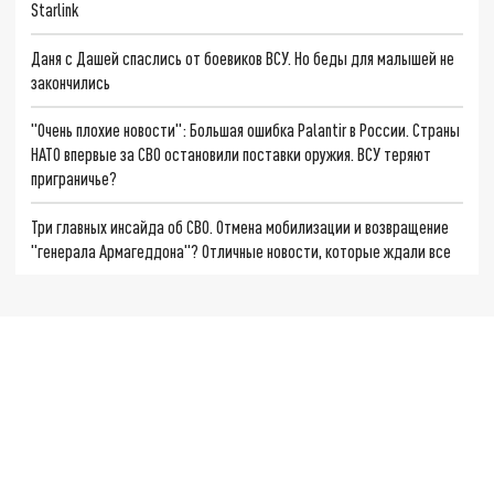
Starlink
Даня с Дашей спаслись от боевиков ВСУ. Но беды для малышей не
закончились
"Очень плохие новости": Большая ошибка Palantir в России. Страны
НАТО впервые за СВО остановили поставки оружия. ВСУ теряют
приграничье?
Три главных инсайда об СВО. Отмена мобилизации и возвращение
"генерала Армагеддона"? Отличные новости, которые ждали все