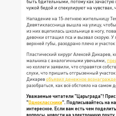
быть бдительными, потому как зачастую
чужой бедой и спекулируют на чувствах,
Нападение на 15-летнюю жительницу Тем
Девятиклассница вышла на улицу, чтобы
из них вцепилась школьнице в ногу, пов
девочки оттащил пса и вызвал скорую. У
верхней губы, разодрано плечо и участо
Пластический хирург Алексей Дикарев, к
мальчика с аналогичными увечьями,
пре
но коллеги заявили, что справятся собс
слухи, что пришить отгрызенный участок 
Дикарев
объявил денежное вознагражд
разобраться, как всё обстояло на самом д
Уважаемые читатели "Царьграда"! Присо
"
Одноклассники
". Подписывайтесь на 
интересное. Если вам есть чем поделит
вопросы, новости на электронную почту