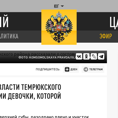
ЮГ
ИЙ
Ц
АЛИТИКА
ЭФИР
ФОТО: KOMSOMOLSKAYA PRAVDA/GLOBALLOOKPRESS
ПОДПИШИТЕСЬ:
 ВЛАСТИ ТЕМРЮКСКОГО
ИИ ДЕВОЧКИ, КОТОРОЙ
верхней губы, разодрано плечо и участок