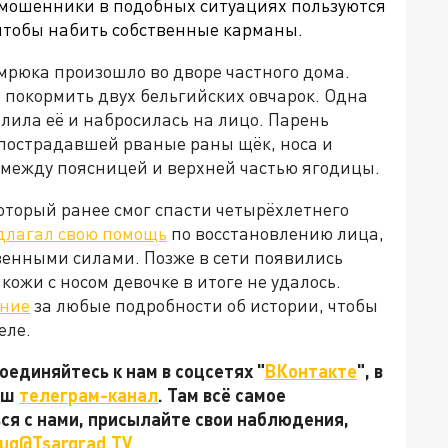
 мошенники в подобных ситуациях пользуются
 чтобы набить собственные карманы.
рюка произошло во дворе частного дома.
 покормить двух бельгийских овчарок. Одна
алила её и набросилась на лицо. Парень
 пострадавшей рваные раны щёк, носа и
к между поясницей и верхней частью ягодицы.
оторый ранее смог спасти четырёхлетнего
длагал свою помощь
по восстановлению лица,
твенными силами. Позже в сети появились
кожи с носом девочке в итоге не удалось.
ение
за любые подробности об истории, чтобы
еле.
единяйтесь к нам в соцсетях "
ВКонтакте
", в
наш
телеграм-канал
. Там всё самое
ься с нами, присылайте свои наблюдения,
ug@Tsargrad.TV