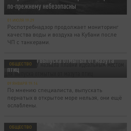
по-прежнему небезопасны
01 ИЮЛЯ 19:29
Роспотребнадзор продолжает мониторинг
качества воды и воздуха на Кубани после
ЧП с танкерами.
Биолог КубГУ назвала плавни идеальным
местом для выпуска отмытых от мазута
ОБЩЕСТВО
птиц
09 ЯНВАРЯ 19:14
По мнению специалиста, выпускать
пернатых в открытое море нельзя, они ещё
ослаблены.
ОБЩЕСТВО