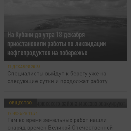
На Кубани до утра 18 декабря
приостановили работы по ликвидации
нефтепродуктов на побережье
17 ДЕКАБРЯ 20:26
Специалисты выйдут к берегу уже на
следующие сутки и продолжат работу.
Жителей Темрюкского района массово
эвакуируют
ОБЩЕСТВО
19 НОЯБРЯ 11:24
Там во время земельных работ нашли
снаряд времен Великой Отечественной