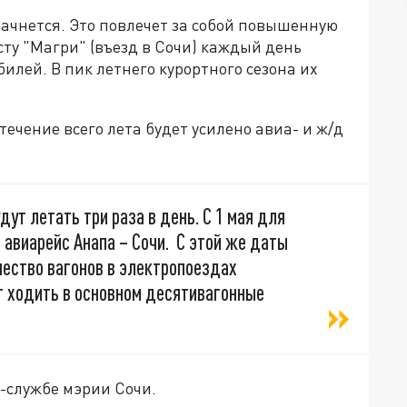
начнется. Это повлечет за собой повышенную
сту "Магри" (въезд в Сочи) каждый день
лей. В пик летнего курортного сезона их
течение всего лета будет усилено авиа- и ж/д
ут летать три раза в день. С 1 мая для
авиарейс Анапа – Сочи. С этой же даты
чество вагонов в электропоездах
т ходить в основном десятивагонные
-службе мэрии Сочи.