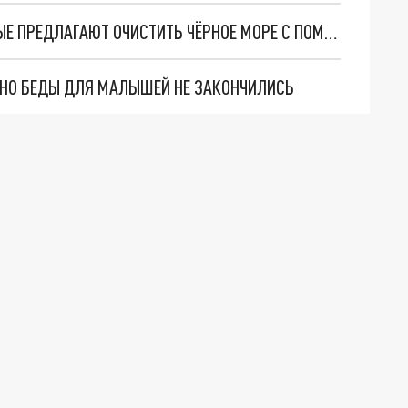
ЭКОЛОГИЧЕСКАЯ КАТАСТРОФА В АНАПЕ: УЧЁНЫЕ ПРЕДЛАГАЮТ ОЧИСТИТЬ ЧЁРНОЕ МОРЕ С ПОМОЩЬЮ БАКТЕРИЙ И ВОДОРОСЛЕЙ
. НО БЕДЫ ДЛЯ МАЛЫШЕЙ НЕ ЗАКОНЧИЛИСЬ