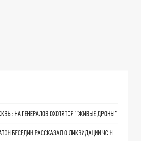
ОСКВЫ: НА ГЕНЕРАЛОВ ОХОТЯТСЯ "ЖИВЫЕ ДРОНЫ"
"МАЗУТ — ЭТО ЧЁРНЫЙ ХАОС": ПИСАТЕЛЬ ПЛАТОН БЕСЕДИН РАССКАЗАЛ О ЛИКВИДАЦИИ ЧС НА ПЛЯЖАХ СЕВАСТОПОЛЯ