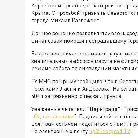
Керченском проливе, от которой пострад
Крыма. С просьбой признать Севастопол
города Михаил Развожаев.
Данное решение позволит привлечь сред
финансовой помощи пострадавшему горо
Развожаев сейчас оценивает ситуацию в
значительных выбросов мазута не фикси
режиме работа по ликвидации мазутных 
ГУ МЧС по Крыму сообщило, что в Севаст
посёлками Ласпи и Андреевка. На сегод
404 т загрязнённого песка и грунта.
Уважаемые читатели "Царьграда"! Присое
"
Одноклассники
". Подписывайтесь на 
Если вам есть чем поделиться с нами, п
на электронную почту
ug@Tsargrad.TV
.