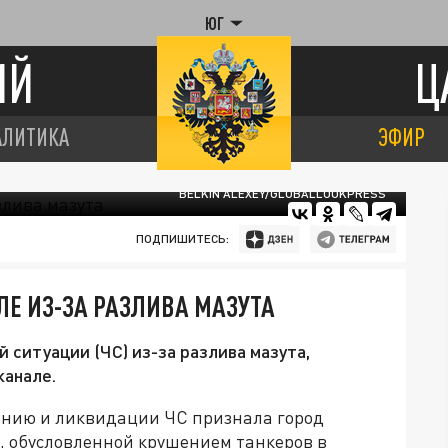
ЮГ
ИЙ
Ц
АЛИТИКА
ЭФИР
BELKIN ALEXEY/GLOBALLOOKPRESS
ПОДПИШИТЕСЬ:
ЛЕ ИЗ-ЗА РАЗЛИВА МАЗУТА
ситуации (ЧС) из-за разлива мазута,
канале.
ению и ликвидации ЧС признала город
, обусловленной крушением танкеров в