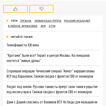
ТЕГИ:
ЛУГАНСК
УКРАИНСКАЯ ГРУППА
РУССКИЙ ИСКАНДЕР
В РАЙОНЕ ДРУЖКОВКИ
ДНР
ОТРК
ЧИТАЙТЕ ТАКЖЕ:
Технофашисты XXI века
"Кротами" были все? Теракт в центре Москвы: На генералов
охотятся "живые дроны"
Сгоревшая операция. Чеченский спецназ "Ахмат" нарушил планы
ВСУ под Харьковом. Свежая сводка с фронтов СВО от военкоров
Уходят под землю. Русские танкисты прячут свои танки в укрытия
под носом у врага. Свежая сводка с фронтов СВО от военкоров
Даня с Дашей спаслись от боевиков ВСУ. Но беды для малышей не