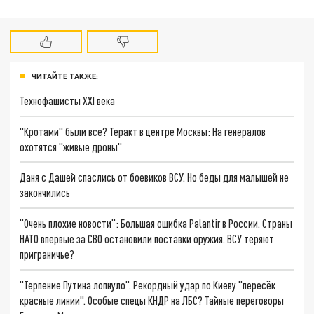
ЧИТАЙТЕ ТАКЖЕ:
Технофашисты XXI века
"Кротами" были все? Теракт в центре Москвы: На генералов
охотятся "живые дроны"
Даня с Дашей спаслись от боевиков ВСУ. Но беды для малышей не
закончились
"Очень плохие новости": Большая ошибка Palantir в России. Страны
НАТО впервые за СВО остановили поставки оружия. ВСУ теряют
приграничье?
"Терпение Путина лопнуло". Рекордный удар по Киеву "пересёк
красные линии". Особые спецы КНДР на ЛБС? Тайные переговоры