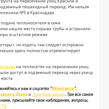
грунта на пересечений улиц Красной и
 подземный пешеходный переход. Им нельзя
ликлиники №5 в Краснодаре.
подаче теплоносителя в семи
ики нашли место порыва трубы и устранили
ртиры в штатном режиме.
ткрыт, но ходить там следует осторожно.
изации здесь полностью отремонтируют
 порыва
на теплосетях на пересечении улиц
ыли доступ в подземный переход через улицу
 моста.
иняйтесь к нам в соцсетях
"
ВКонтакте
"
,
канал в Дзене
и
телеграм-канал
. Там все самое
с нами, присылайте свои наблюдения, вопросы,
.TV