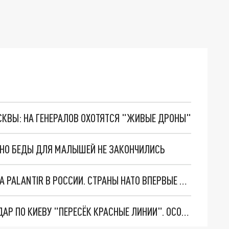
ОСКВЫ: НА ГЕНЕРАЛОВ ОХОТЯТСЯ "ЖИВЫЕ ДРОНЫ"
. НО БЕДЫ ДЛЯ МАЛЫШЕЙ НЕ ЗАКОНЧИЛИСЬ
"ОЧЕНЬ ПЛОХИЕ НОВОСТИ": БОЛЬШАЯ ОШИБКА PALANTIR В РОССИИ. СТРАНЫ НАТО ВПЕРВЫЕ ЗА СВО ОСТАНОВИЛИ ПОСТАВКИ ОРУЖИЯ. ВСУ ТЕРЯЮТ ПРИГРАНИЧЬЕ?
"ТЕРПЕНИЕ ПУТИНА ЛОПНУЛО". РЕКОРДНЫЙ УДАР ПО КИЕВУ "ПЕРЕСЁК КРАСНЫЕ ЛИНИИ". ОСОБЫЕ СПЕЦЫ КНДР НА ЛБС? ТАЙНЫЕ ПЕРЕГОВОРЫ ЕВРОПЫ И МОСКВЫ