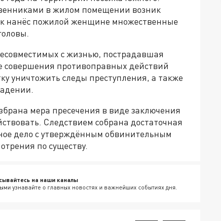
твенниками в жилом помещении возник
ток нанёс пожилой женщине множественные
головы.
несовместимых с жизнью, пострадавшая
ле совершения противоправных действий
у уничтожить следы преступления, а также
падении.
избрана мера пресечения в виде заключения
йствовать. Следствием собрана достаточная
овное дело с утверждённым обвинительным
отрения по существу.
сывайтесь на наши каналы
ыми узнавайте о главных новостях и важнейших событиях дня.