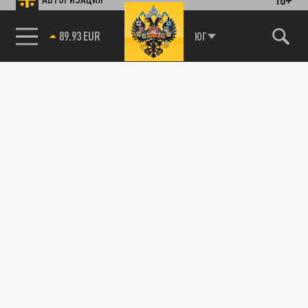
89.93 EUR
ЮГ
85.64 BRENT
115093, г. Москва, переулок Партийный,
д.1, к.57, стр.3, эт.1, пом.I, ком.45
Тел.:
+7 (495) 374-77-73
info@tsargrad.tv