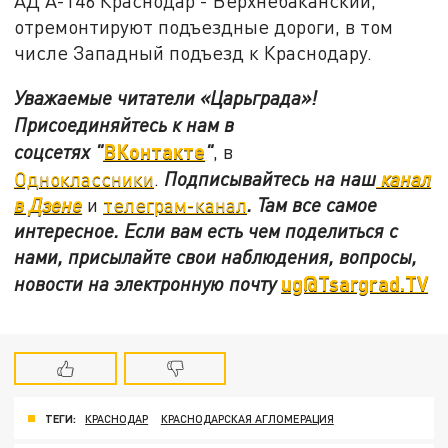
АД А-146 Краснодар - Верхнебаканский,
отремонтируют подъездные дороги, в том
числе Западный подъезд к Краснодару.
Уважаемые читатели «Царьграда»!
Присоединяйтесь к нам в
ВКонтакте
соцсетях
"
"
, в
Одноклассники
.
Подписывайтесь на наш
канал
в Дзене
и
телеграм-канал
. Там все самое
интересное. Если вам есть чем поделиться с
нами, присылайте свои наблюдения, вопросы,
ug@Tsargrad.TV
новости на электронную почту
ТЕГИ:
КРАСНОДАР
КРАСНОДАРСКАЯ АГЛОМЕРАЦИЯ