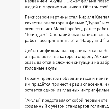
названием "Акулы". Сюжет фильма повес
людей и морских хищников. Об этом соо
Режиссёром картины стал Кирилл Клепало
качестве оператора в фильме "Дурак" и
осуществляет Марк Горобец, ранее рабо
"Блиндаж". Сценарий был написан сцен
работ "Беспринципные" и "Happy End") и
Действие фильма разворачивается на Чёр
отправляется на катере в сторону Абхази
оказываются в сложной ситуации на заб
голодные акулы.
Героям предстоит объединиться и найти
им придётся принести ради спасения, и 
остаётся одной из главных интриг фильм
"Акулы" представляют собой первый оте
созданный с учётом стандартов голливуд