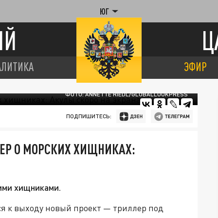
ЮГ
ИЙ
Ц
АЛИТИКА
ЭФИР
ФОТО: ANNETTE RIEDL/GLOBALLOOKPRESS
ПОДПИШИТЕСЬ:
ЕР О МОРСКИХ ХИЩНИКАХ:
ими хищниками.
я к выходу новый проект — триллер под