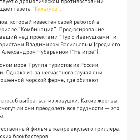
твует о драматическом противостоянии
бщает газета
"Культура"
.
в, который известен своей работой в
 сериале "Комбинация". Продюсирование
тавший над проектами "Тур с Иванушками" и
аристами Владимиром Васильевым (среди его
 Александром Чубарьяном ("На игре").
ном море. Группа туристов из России
и. Однако из-за несчастного случая они
рошенной морской ферме, где обитают
 способ выбраться из ловушки. Какие жертвы
смогут ли они преодолеть все трудности — это
а.
чественный фильм в жанре акульего триллера,
ских блокбастеров.