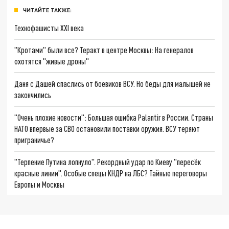
ЧИТАЙТЕ ТАКЖЕ:
Технофашисты XXI века
"Кротами" были все? Теракт в центре Москвы: На генералов
охотятся "живые дроны"
Даня с Дашей спаслись от боевиков ВСУ. Но беды для малышей не
закончились
"Очень плохие новости": Большая ошибка Palantir в России. Страны
НАТО впервые за СВО остановили поставки оружия. ВСУ теряют
приграничье?
"Терпение Путина лопнуло". Рекордный удар по Киеву "пересёк
красные линии". Особые спецы КНДР на ЛБС? Тайные переговоры
Европы и Москвы