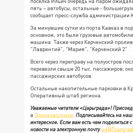
посёлка Ильич очередь на паром ожидали
пять – автобусы, остальные - большегруз
сообщает пресс-служба администрации К
За минувшие сутки из порта Кавказ в по
основном, это были грузовые автомобили -
машина. Также через Керченский проли
"Лаврентий", "Мария", "Керченский 2".
Всего через переправу на полуостров пос
перевезли свыше 20 тыс. пассажиров, око
пассажирских автобусов.
Остальные накопительные парковки в Кра
Оперативный штаб региона.
Уважаемые читатели «Царьграда»!
Присоед
в
Одноклассники
.
Подписывайтесь на наш
интересное. Если вам есть чем поделиться 
новости на электронную почту
ug@Tsargrad