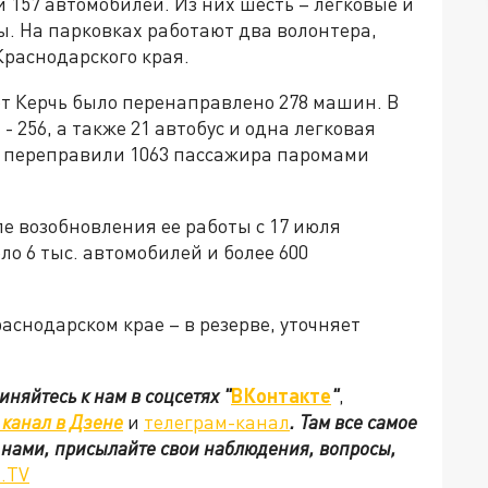
 157 автомобилей. Из них шесть – легковые и
ы. На парковках работают два волонтера,
раснодарского края.
рт Керчь было перенаправлено 278 машин. В
 256, а также 21 автобус и одна легковая
в переправили 1063 пассажира паромами
ле возобновления ее работы с 17 июля
ло 6 тыс. автомобилей и более 600
снодарском крае – в резерве, уточняет
иняйтесь к нам в соцсетях
"
ВКонтакте
"
,
канал в Дзене
и
телеграм-канал
. Там все самое
с нами, присылайте свои наблюдения, вопросы,
.TV