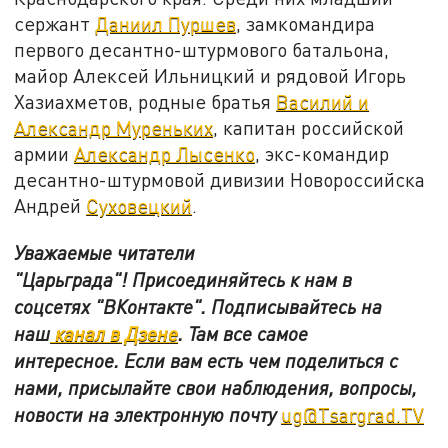
сержант
Даниил Пуршев
, замкомандира
первого десантно-штурмового батальона,
майор Алексей Ильницкий и рядовой Игорь
Хазиахметов, родные братья
Василий и
Александр Муреньких
, капитан российской
армии
Александр Лысенко
, экс-командир
десантно-штурмовой дивизии Новороссийска
Андрей
Суховецкий
.
Уважаемые читатели
"Царьграда"!
Присоединяйтесь к нам в
соцсетях
"ВКонтакте"
.
Подписывайтесь на
наш
канал в Дзене
. Там все самое
интересное. Если вам есть чем поделиться с
нами, присылайте свои наблюдения, вопросы,
новости на электронную почту
ug@Tsargrad.TV