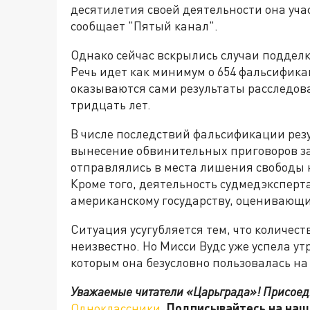
десятилетия своей деятельности она уча
сообщает "Пятый канал".
Однако сейчас вскрылись случаи подделк
Речь идет как минимум о 654 фальсифика
оказываются сами результаты расследов
тридцать лет.
В числе последствий фальсификации рез
вынесение обвинительных приговоров з
отправлялись в места лишения свободы 
Кроме того, деятельность судмедэкспер
американскому государству, оценивающ
Ситуация усугубляется тем, что количест
неизвестно. Но Мисси Вудс уже успела ут
которым она безусловно пользовалась н
Уважаемые читатели «Царьграда»!
Присоед
Одноклассники
.
Подписывайтесь на наш