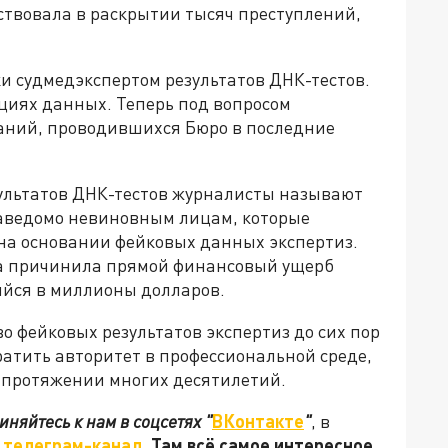
ствовала в раскрытии тысяч преступлений,
и судмедэкспертом результатов ДНК-тестов.
циях данных. Теперь под вопросом
аний, проводившихся Бюро в последние
ультатов ДНК-тестов журналисты называют
аведомо невиновным лицам, которые
на основании фейковых данных экспертиз.
та причинила прямой финансовый ущерб
ийся в миллионы долларов.
во фейковых результатов экспертиз до сих пор
ратить авторитет в профессиональной среде,
а протяжении многих десятилетий.
иняйтесь к нам в соцсетях
"
ВКонтакте
"
, в
телеграм-канал
. Там всё самое интересное.