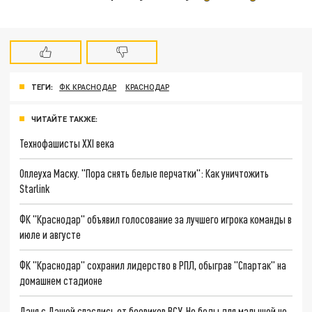
ТЕГИ:
ФК КРАСНОДАР
КРАСНОДАР
ЧИТАЙТЕ ТАКЖЕ:
Технофашисты XXI века
Оплеуха Маску. "Пора снять белые перчатки": Как уничтожить
Starlink
ФК "Краснодар" объявил голосование за лучшего игрока команды в
июле и августе
ФК "Краснодар" сохранил лидерство в РПЛ, обыграв "Спартак" на
домашнем стадионе
Даня с Дашей спаслись от боевиков ВСУ. Но беды для малышей не