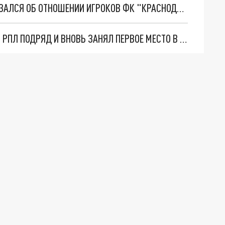
ИМ ПЛЕВАТЬ НА ГАЛИЦКОГО: ТИНЬКОВ ВЫСКАЗАЛСЯ ОБ ОТНОШЕНИИ ИГРОКОВ ФК "КРАСНОДАР" К БИЗНЕСМЕНУ
ФК "КРАСНОДАР" ВЫИГРАЛ ЧЕТВЁРТЫЙ МАТЧ РПЛ ПОДРЯД И ВНОВЬ ЗАНЯЛ ПЕРВОЕ МЕСТО В ТУРНИРНОЙ ТАБЛИЦЕ