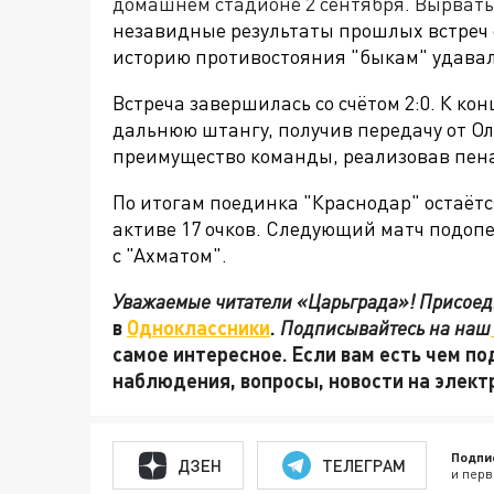
домашнем стадионе 2 сентября. Вырват
незавидные результаты прошлых встреч с
историю противостояния "быкам" удавало
Встреча завершилась со счётом
2:0. К ко
дальнюю штангу, получив передачу от Ол
преимущество команды, реализовав пен
По итогам поединка "Краснодар" остаёт
активе 17 очков. Следующий матч подоп
с "Ахматом".
Уважаемые читатели «Царьграда»! Присоеди
в
Одноклассники
.
Подписывайтесь на наш
самое интересное. Если вам есть чем по
наблюдения, вопросы, новости на элек
Подпи
ДЗЕН
ТЕЛЕГРАМ
и перв