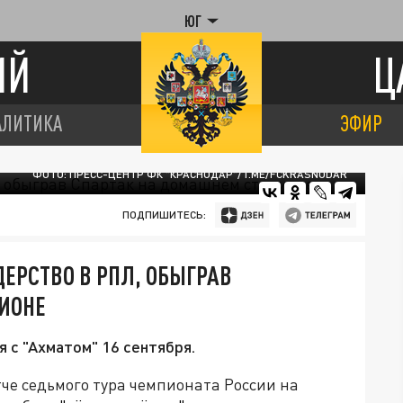
ЮГ
ИЙ
Ц
АЛИТИКА
ЭФИР
ФОТО: ПРЕСС-ЦЕНТР ФК "КРАСНОДАР"/T.ME/FCKRASNODAR
ПОДПИШИТЕСЬ:
ЕРСТВО В РПЛ, ОБЫГРАВ
ИОНЕ
 с "Ахматом" 16 сентября.
че седьмого тура чемпионата России на