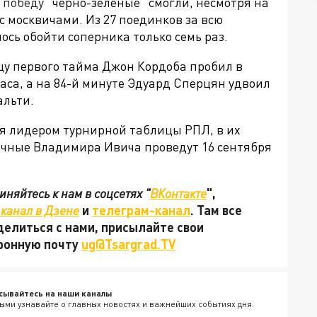
ь победу
"чёрно-зелёные" смогли, несмотря на
 москвичами. Из 27 поединков за всю
сь обойти соперника только семь раз.
нцу первого тайма Джон Кордоба пробил в
аса, а на 84-й минуте Эдуард Сперцян удвоил
альти.
ся лидером турнирной таблицы РПЛ, в их
ечные Владимира Ивича проведут 16 сентября
няйтесь к нам в соцсетях "
ВКонтакте
",
канал в Дзене
и
телеграм-канал
. Там все
делиться с нами, присылайте свои
тронную почту
ug@Tsargrad.TV
сывайтесь на наши каналы
ыми узнавайте о главных новостях и важнейших событиях дня.