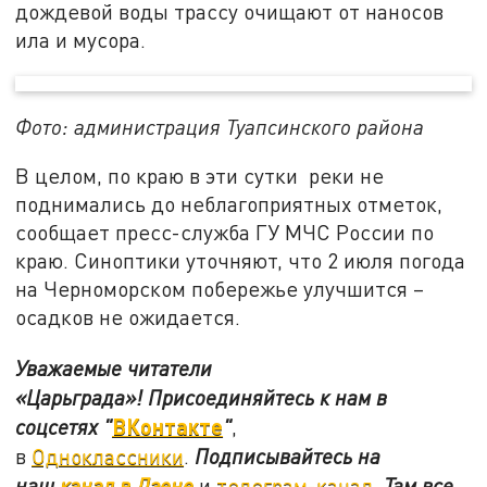
дождевой воды трассу очищают от наносов
ила и мусора.
Фото: администрация Туапсинского района
В целом, по краю в эти сутки реки не
поднимались до неблагоприятных отметок,
сообщает пресс-служба ГУ МЧС России по
краю. Синоптики уточняют, что 2 июля погода
на Черноморском побережье улучшится –
осадков не ожидается.
Уважаемые читатели
«Царьграда»!
Присоединяйтесь к нам в
ВКонтакте
соцсетях
"
"
,
в
Одноклассники
.
Подписывайтесь на
наш
канал в Дзене
и
телеграм-канал
. Там все