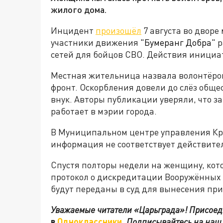
жилого дома.
Инцидент
произошёл
7 августа во дворе
участники движения
"Бумеранг Добра"
р
сетей для бойцов СВО. Действия инициа
Местная жительница назвала волонтёро
фронт. Оскорбления довели до слёз обще
внук. Авторы публикации уверяли, что 
работает в мэрии города.
В Муниципальном центре управления Кр
информация не соответствует действите
Спустя полторы недели на женщину, кото
протокол о дискредитации Вооружённых
будут переданы в суд для вынесения при
Уважаемые читатели «Царьграда»! Присоеди
в
Одноклассники
.
Подписывайтесь на наш