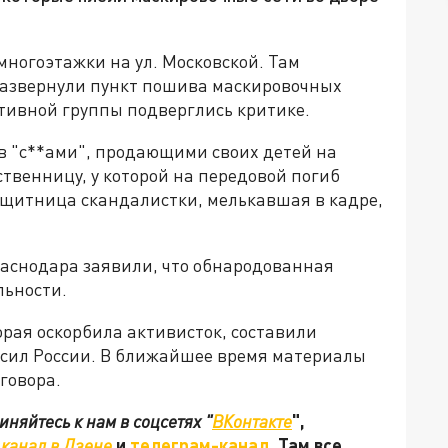
 многоэтажки на ул. Московской. Там
азвернули пункт пошива маскировочных
тивной группы подверглись критике.
в "с**ами", продающими своих детей на
ственницу, у которой на передовой погиб
защитница скандалистки, мелькавшая в кадре,
аснодара заявили, что обнародованная
льности.
рая оскорбила активисток, составили
 сил России. В ближайшее время материалы
говора.
няйтесь к нам в соцсетях "
ВКонтакте
",
канал в Дзене
и
телеграм-канал
. Там все