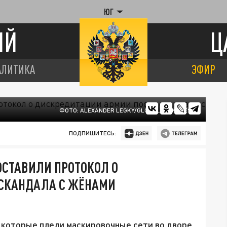
ЮГ
ИЙ
Ц
АЛИТИКА
ЭФИР
ФОТО: ALEXANDER LEGKY/GLOBALLOOKPRESS
ПОДПИШИТЕСЬ:
ОСТАВИЛИ ПРОТОКОЛ О
 СКАНДАЛА С ЖЁНАМИ
 которые плели маскировочные сети во дворе