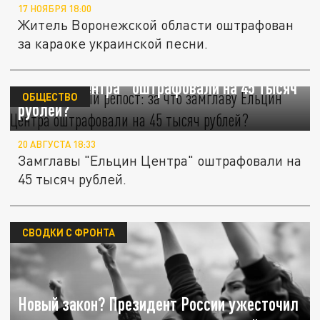
17 НОЯБРЯ 18:00
Житель Воронежской области оштрафован
за караоке украинской песни.
Скандальный репост: за что замглаву
"Ельцин Центра" оштрафовали на 45 тысяч
ОБЩЕСТВО
рублей?
20 АВГУСТА 18:33
Замглавы "Ельцин Центра" оштрафовали на
45 тысяч рублей.
СВОДКИ С ФРОНТА
Новый закон? Президент России ужесточил