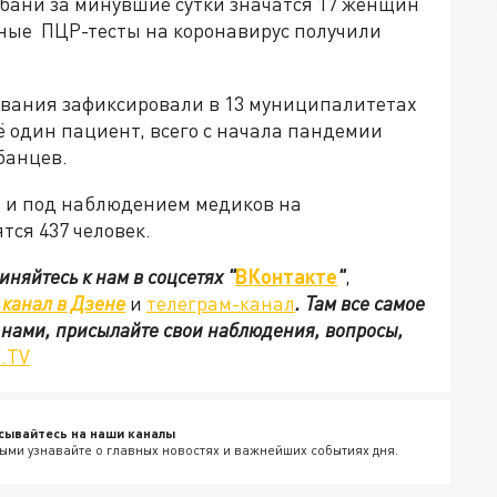
убани за минувшие сутки значатся 17 женщин
ные ПЦР-тесты на коронавирус получили
рования зафиксировали в 13 муниципалитетах
ё один пациент, всего с начала пандемии
убанцев.
я и под наблюдением медиков на
тся 437 человек.
иняйтесь к нам в соцсетях
"
ВКонтакте
"
,
канал в Дзене
и
телеграм-канал
. Там все самое
с нами, присылайте свои наблюдения, вопросы,
.TV
сывайтесь на наши каналы
ыми узнавайте о главных новостях и важнейших событиях дня.