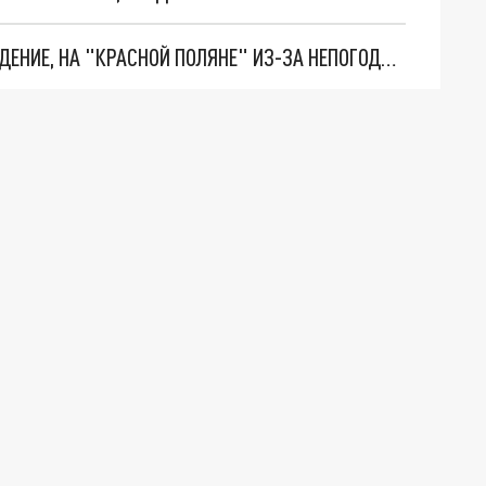
В СОЧИ ОБЪЯВЛЕНО ШТОРМОВОЕ ПРЕДУПРЕЖДЕНИЕ, НА "КРАСНОЙ ПОЛЯНЕ" ИЗ-ЗА НЕПОГОДЫ ЗАКРЫТА ЧАСТЬ ТРАСС