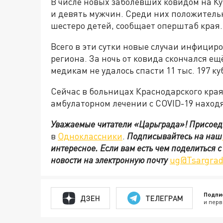
В числе новых заболевших ковидом на К
и девять мужчин. Среди них положитель
шестеро детей, сообщает оперштаб края.
Всего в эти сутки новые случаи инфици
региона. За ночь от ковида скончался ещ
медикам не удалось спасти 11 тыс. 197 к
Сейчас в больницах Краснодарского кра
амбулаторном лечении с COVID-19 находя
Уважаемые читатели «Царьграда»!
Присоед
в
Одноклассники
.
Подписывайтесь на наш
интересное. Если вам есть чем поделиться 
новости на электронную почту
ug@Tsargrad
Подпи
ДЗЕН
ТЕЛЕГРАМ
и перв