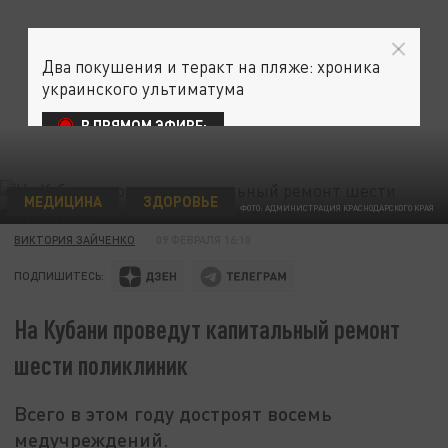
Два покушения и теракт на пляже: хроника
украинского ультиматума
В ПРЯМОМ ЭФИРЕ:
МЕДИЦИНА
ЗДОРОВЬЕ
ФОТО: АДМИНИСТРАЦИЯ КРАСНОДАРСКОГО КРАЯ
ВИКТОРИЯ ЗАЙЧЕНКО
09 ФЕВРАЛЯ 16:10
ПОДПИШИТЕСЬ:
На Кубани проведут капитальный ремонт
шести поликлиник
Всего в этом году достроят восемь
медучреждений.