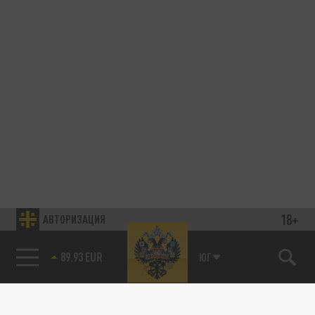
18+
АВТОРИЗАЦИЯ
89.93 EUR
ЮГ