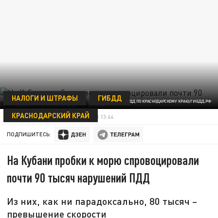
НАЛОГИ И ШТРАФЫ
ГИБДД
ФОТО: УГИБДД ПО КРАСНОДАРСКОМУ КРАЮ/ГИБДД.РФ
КРАСНОДАРСКИЙ КРАЙ
СЕРГЕЙ СПИРИДОНОВ
06 ИЮЛЯ 13:44
ПОДПИШИТЕСЬ:
На Кубани пробки к морю спровоцировали
почти 90 тысяч нарушений ПДД
Из них, как ни парадоксально, 80 тысяч –
превышение скорости