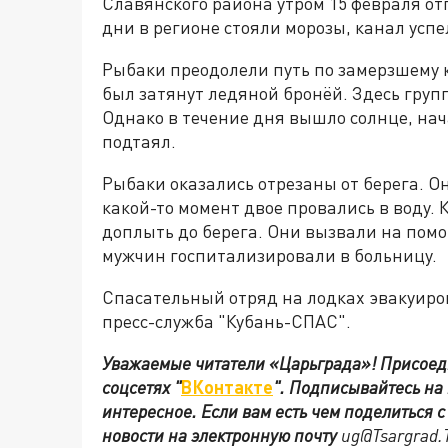
Славянского района утром 15 февраля от
дни в регионе стояли морозы, канал успе
Рыбаки преодолели путь по замерзшему к
был затянут ледяной бронёй. Здесь груп
Однако в течение дня вышло солнце, нач
подтаял.
Рыбаки оказались отрезаны от берега. О
какой-то момент двое провались в воду. 
доплыть до берега. Они вызвали на пом
мужчин госпитализировали в больницу.
Спасательный отряд на лодках эвакуиро
пресс-служба "Кубань-СПАС".
Уважаемые читатели «Царьграда»!
Присоед
соцсетях
"
ВКонтакте
"
.
Подписывайтесь на
интересное. Если вам есть чем поделиться 
новости на электронную почту
ug@Tsargrad.