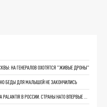
ОСКВЫ: НА ГЕНЕРАЛОВ ОХОТЯТСЯ "ЖИВЫЕ ДРОНЫ"
. НО БЕДЫ ДЛЯ МАЛЫШЕЙ НЕ ЗАКОНЧИЛИСЬ
"ОЧЕНЬ ПЛОХИЕ НОВОСТИ": БОЛЬШАЯ ОШИБКА PALANTIR В РОССИИ. СТРАНЫ НАТО ВПЕРВЫЕ ЗА СВО ОСТАНОВИЛИ ПОСТАВКИ ОРУЖИЯ. ВСУ ТЕРЯЮТ ПРИГРАНИЧЬЕ?