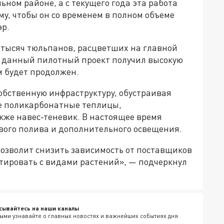
ьном районе, а с текущего года эта работа
му, чтобы он со временем в полном объеме
эр.
 тысяч тюльпанов, расцветших на главной
а, данный пилотный проект получил высокую
м будет продолжен.
обственную инфраструктуру, обустраивая
е поликарбонатные теплицы,
кже навес-теневик. В настоящее время
вого полива и дополнительного освещения.
озволит снизить зависимость от поставщиков
тировать с видами растений», — подчеркнул
сывайтесь на наши каналы
ыми узнавайте о главных новостях и важнейших событиях дня.