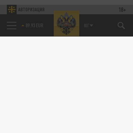
18+
АВТОРИЗАЦИЯ
89.93 EUR
ЮГ