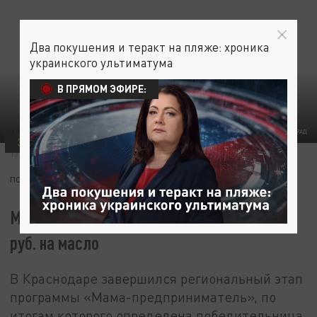
Два покушения и теракт на пляже: хроника
украинского ультиматума
В ПРЯМОМ ЭФИРЕ:
ФОТО: ЦАРЬГРАД
ЭКОНОМИКА
13 ИЮНЯ 02:52
ПОДПИШИТЕСЬ:
Мать из Белореченска выиграла 150 тыс.
руб. на масло
В Краснодаре завершился региональный этап
программы «Мама-предприниматель», по
итогам которого определена победительница.