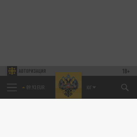
18+
АВТОРИЗАЦИЯ
89.93 EUR
ЮГ