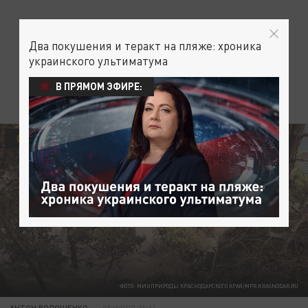
Два покушения и теракт на пляже: хроника
украинского ультиматума
В ПРЯМОМ ЭФИРЕ:
ОБЩЕСТВО
ФОТО: МИНПРИРОДЫ КРАСНОДАРСКОГО КРАЯ/MPR.KRASNODAR.RU
АНТОН ВОЛОЩЕНКО
08 ИЮЛЯ 21:31